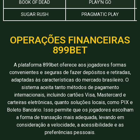
BOOK OF DEAD
PLAY’N GO
SUGAR RUSH
PRAGMATIC PLAY
OPERAÇÕES FINANCEIRAS
899BET
A plataforma 899bet oferece aos jogadores formas
convenientes e seguras de fazer depósitos e retiradas,
adaptadas às características do mercado brasileiro. O
sistema aceita tanto métodos de pagamento
internacionais, incluindo cartões Visa, Mastercard e
carteiras eletrônicas, quanto soluções locais, como PIX e
Boleto Bancário. Isso permite que os jogadores escolham
a forma de transação mais adequada, levando em
consideração a velocidade, a acessibilidade e as
preferências pessoais.