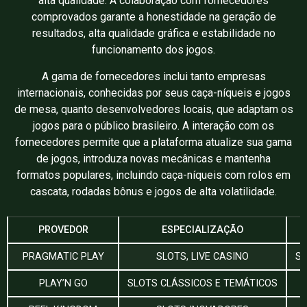
alta qualidade. A colaboração com fornecedores
comprovados garante a honestidade na geração de
resultados, alta qualidade gráfica e estabilidade no
funcionamento dos jogos.
A gama de fornecedores inclui tanto empresas
internacionais, conhecidas por seus caça-níqueis e jogos
de mesa, quanto desenvolvedores locais, que adaptam os
jogos para o público brasileiro. A interação com os
fornecedores permite que a plataforma atualize sua gama
de jogos, introduza novas mecânicas e mantenha
formatos populares, incluindo caça-níqueis com rolos em
cascata, rodadas bônus e jogos de alta volatilidade.
PROVEDOR
ESPECIALIZAÇÃO
PRAGMATIC PLAY
SLOTS, LIVE CASINO
SL
PLAY’N GO
SLOTS CLÁSSICOS E TEMÁTICOS