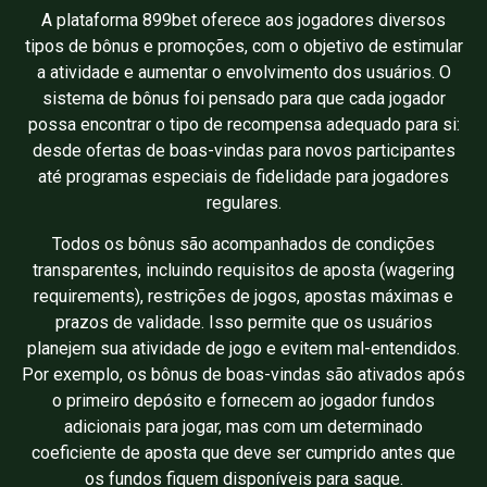
A plataforma 899bet oferece aos jogadores diversos
tipos de bônus e promoções, com o objetivo de estimular
a atividade e aumentar o envolvimento dos usuários. O
sistema de bônus foi pensado para que cada jogador
possa encontrar o tipo de recompensa adequado para si:
desde ofertas de boas-vindas para novos participantes
até programas especiais de fidelidade para jogadores
regulares.
Todos os bônus são acompanhados de condições
transparentes, incluindo requisitos de aposta (wagering
requirements), restrições de jogos, apostas máximas e
prazos de validade. Isso permite que os usuários
planejem sua atividade de jogo e evitem mal-entendidos.
Por exemplo, os bônus de boas-vindas são ativados após
o primeiro depósito e fornecem ao jogador fundos
adicionais para jogar, mas com um determinado
coeficiente de aposta que deve ser cumprido antes que
os fundos fiquem disponíveis para saque.