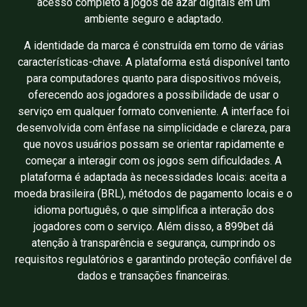
acesso completo a jogos de azar digitais em um
ambiente seguro e adaptado.
A identidade da marca é construída em torno de várias
características-chave. A plataforma está disponível tanto
para computadores quanto para dispositivos móveis,
oferecendo aos jogadores a possibilidade de usar o
serviço em qualquer formato conveniente. A interface foi
desenvolvida com ênfase na simplicidade e clareza, para
que novos usuários possam se orientar rapidamente e
começar a interagir com os jogos sem dificuldades. A
plataforma é adaptada às necessidades locais: aceita a
moeda brasileira (BRL), métodos de pagamento locais e o
idioma português, o que simplifica a interação dos
jogadores com o serviço. Além disso, a 899bet dá
atenção à transparência e segurança, cumprindo os
requisitos regulatórios e garantindo proteção confiável de
dados e transações financeiras.