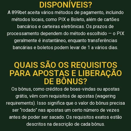
DISPONÍVEIS?
A 899bet aceita vários métodos de pagamento, incluindo
métodos locais, como PIX e Boleto, além de cartões
bancários e carteiras eletrônicas. Os prazos de
processamento dependem do método escolhido — o PIX
geralmente é instantâneo, enquanto transferências
bancárias e boletos podem levar de 1 a vários dias.
QUAIS SÃO OS REQUISITOS
PARA APOSTAS E LIBERAÇÃO
DE BÔNUS?
Os bônus, como créditos de boas-vindas ou apostas
grátis, vêm com requisitos de apostas (wagering
requirements). Isso significa que o valor do bônus precisa
ser “rodado” nas apostas um certo número de vezes
antes de poder ser sacado. Os requisitos exatos estão
descritos na descrição de cada bônus.