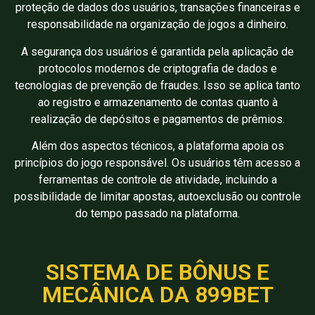
proteção de dados dos usuários, transações financeiras e
responsabilidade na organização de jogos a dinheiro.
A segurança dos usuários é garantida pela aplicação de
protocolos modernos de criptografia de dados e
tecnologias de prevenção de fraudes. Isso se aplica tanto
ao registro e armazenamento de contas quanto à
realização de depósitos e pagamentos de prêmios.
Além dos aspectos técnicos, a plataforma apoia os
princípios do jogo responsável. Os usuários têm acesso a
ferramentas de controle de atividade, incluindo a
possibilidade de limitar apostas, autoexclusão ou controle
do tempo passado na plataforma.
SISTEMA DE BÔNUS E
MECÂNICA DA 899BET